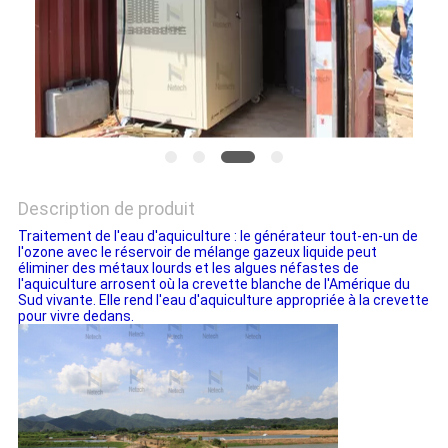
SITE
PRIVACY
POLICY
Description de produit
Traitement de l'eau d'aquiculture : le générateur tout-en-un de
l'ozone avec le réservoir de mélange gazeux liquide peut
éliminer des métaux lourds et les algues néfastes de
l'aquiculture arrosent où la crevette blanche de l'Amérique du
Sud vivante. Elle rend l'eau d'aquiculture appropriée à la crevette
pour vivre dedans.