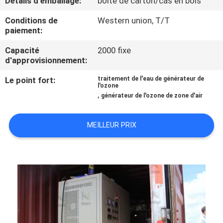
Détails d'emballage:
boîte de carton/cas en bois
Conditions de
Western union, T/T
CONTRÔLE
paiement:
DE
Capacité
2000 fixe
QUALITÉ
d'approvisionnement:
Le point fort:
traitement de l'eau de générateur de
CONTACTEZ-
l'ozone
,
générateur de l'ozone de zone d'air
NOUS
MEILLEUR PRIX
NOUVELLES
MERCHANTS
PLAN
DU