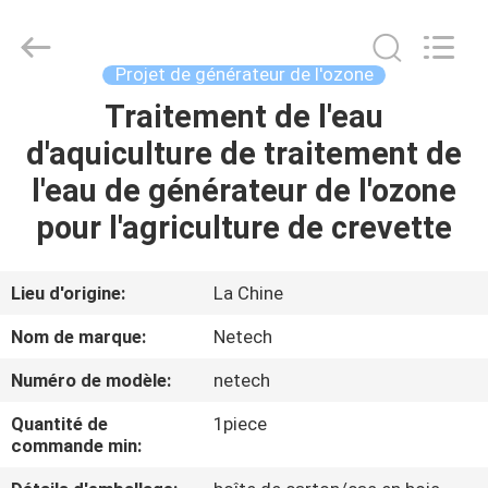
2014
-
2026
Guangzhou OSUNSHINE Environmental Technology Co., Ltd.
All
Projet de générateur de l'ozone
Rights
Reserved.
Traitement de l'eau
MAISON
d'aquiculture de traitement de
PRODUITS
l'eau de générateur de l'ozone
pour l'agriculture de crevette
AU
SUJET
Lieu d'origine:
La Chine
DE
Nom de marque:
Netech
NOUS
Numéro de modèle:
netech
Quantité de
1piece
VISITE
commande min:
D'USINE