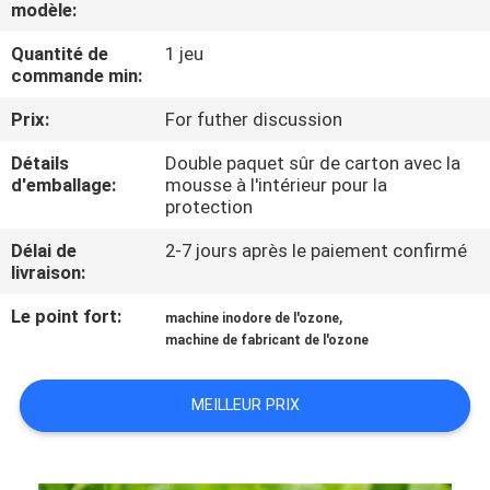
modèle:
CONTRÔLE
Quantité de
1 jeu
commande min:
DE
Prix:
For futher discussion
QUALITÉ
Détails
Double paquet sûr de carton avec la
d'emballage:
mousse à l'intérieur pour la
CONTACTEZ-
protection
NOUS
Délai de
2-7 jours après le paiement confirmé
livraison:
NOUVELLES
Le point fort:
,
machine inodore de l'ozone
machine de fabricant de l'ozone
MERCHANTS
MEILLEUR PRIX
PLAN
DU