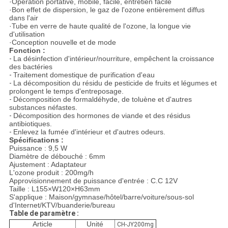
·Opération portative, mobile, facile, entretien facile
·Bon effet de dispersion, le gaz de l'ozone entièrement diffus
dans l'air
·Tube en verre de haute qualité de l'ozone, la longue vie
d'utilisation
·Conception nouvelle et de mode
Fonction :
-
La désinfection d'intérieur/nourriture, empêchent la croissance
des bactéries
-
Traitement domestique de purification d'eau
-
La décomposition du résidu de pesticide de fruits et légumes et
prolongent le temps d'entreposage.
-
Décomposition de formaldéhyde, de toluène et d'autres
substances néfastes.
-
Décomposition des hormones de viande et des résidus
antibiotiques.
-
Enlevez la fumée d'intérieur et d'autres odeurs.
Spécifications :
Puissance : 9,5 W
Diamètre de débouché : 6mm
Ajustement : Adaptateur
L'ozone produit : 200mg/h
Approvisionnement de puissance d'entrée : C.C 12V
Taille : L155×W120×H63mm
S'applique : Maison/gymnase/hôtel/barre/voiture/sous-sol
d'Internet/KTV/buanderie/bureau
Table de paramètre :
Article
Unité
CH-JY200mg