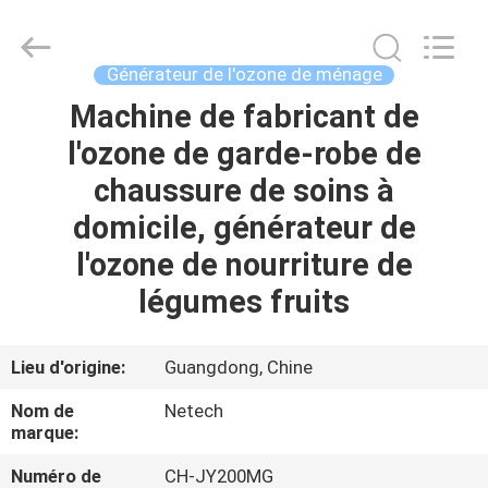
2014
-
2026
Guangzhou OSUNSHINE Environmental Technology Co., Ltd.
All
Générateur de l'ozone de ménage
Rights
Reserved.
Machine de fabricant de
MAISON
l'ozone de garde-robe de
PRODUITS
chaussure de soins à
domicile, générateur de
AU
l'ozone de nourriture de
SUJET
légumes fruits
DE
NOUS
Lieu d'origine:
Guangdong, Chine
Nom de
Netech
VISITE
marque:
D'USINE
Numéro de
CH-JY200MG