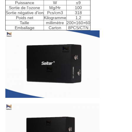
Puissance
W
≤9
Sortie de l'ozone
Mg/Hr
100
Sortie négative d'ion
Pcs/cm3
318
Poids net
Kilogramme
1,2
Taille
millimètre
200×160×60
Emballage
Carton
8PCS/CTN