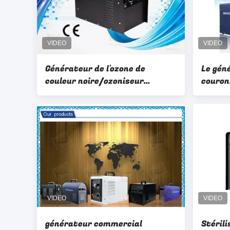
Générateur de l'ozone de
Le géné
couleur noire/ozoniseur
couron
commerciaux d'épurateur eau
de l'es
de l'ozone pour la mangue de
pour l'
nettoyage
générateur commercial
Stérili