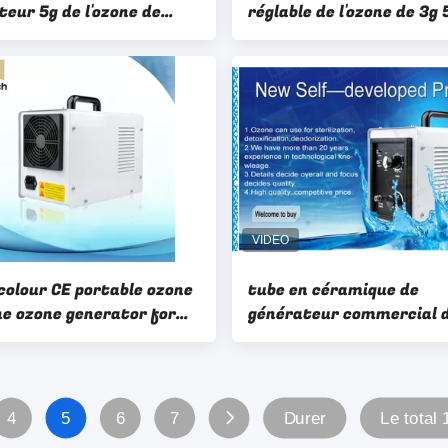
teur 5g de l'ozone de
réglable de l'ozone de 3g 
concentration avec le
céramique pour les fruit
n céramique de l'ozone
50Hz/60Hz
colour CE portable ozone
tube en céramique de
e ozone generator for
générateur commercial 
d water
l'ozone de 110V 5g pour le
légumes de lavage
4
5
6
7
Durer
Le total