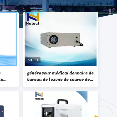
e
e
générateur médical dentaire de
te
bureau de l'ozone de source de
 de
l'oxygène 3g/Hr avec le
rendement élevé