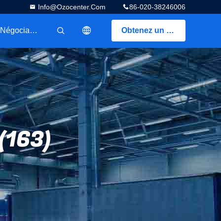
Info@ozocenter.com
86-020-38246006
Les Négociants
Obtenez un devis
描述
(163)