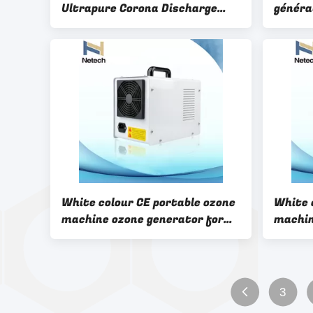
Ultrapure Corona Discharge
généra
Expedite Human Metabolism de
forte 
l'ozone de 80W 3A
tube e
White colour CE portable ozone
White 
machine ozone generator for
machin
air and water
air an
3