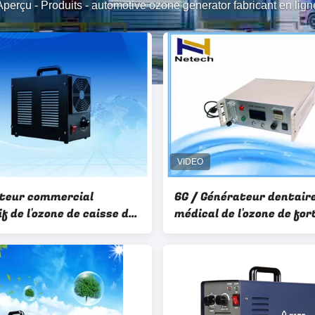
Aperçu
-
Produits
-
automotive ozone generator fabricant en lign
teur commercial
6G / Générateur dentair
f de l'ozone de caisse de
médical de l'ozone de for
 au carbone 3g/Hr pour
concentration en source
l'oxygène d'heure pour le
laboratoire