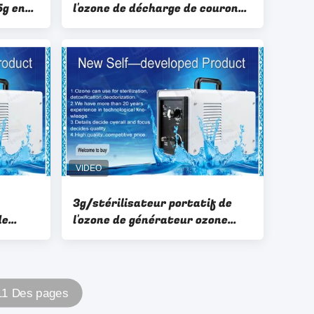
5g en
l'ozone de décharge de couronne
s
en céramique pour le mini
espace de ménage
3g/stérilisateur portatif de
de
l'ozone de générateur ozone
s
d'heure pour l'eau d'air
 11 Des pages