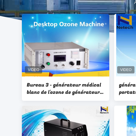
Bureau 3 - générateur médical
généra
blanc de l'ozone de générateur
portati
commercial de l'ozone 7g
l'acier
l'air