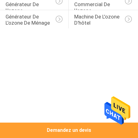
Générateur De 
Commercial De 
L'ozone
L'ozone
CONTRÔLE
Générateur De 
Machine De L'ozone 
L'ozone De Ménage
D'hôtel
DE
QUALITÉ
CONTACTEZ-
NOUS
NOUVELLES
MERCHANTS
PLAN
Demandez un devis
DU