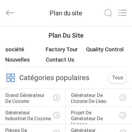
2014
-
2026
Plan du site
Guangzhou OSUNSHINE Environmental Technology Co., Ltd.
All
Rights
Reserved.
MAISON
Plan Du Site
PRODUITS
société
Factory Tour
Quality Control
Nouvelles
Contact Us
AU
Catégories populaires
SUJET
Tous
DE
Grand Générateur 
Générateur De 
NOUS
De L'ozone
L'ozone De L'eau
Générateur 
Projet De 
VISITE
Industriel De L'ozone
Générateur De 
L'ozone
D'USINE
Pièces De 
Générateur 