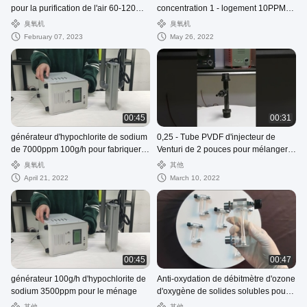
pour la purification de l'air 60-120
concentration 1 - logement 10PPM
Mg/L
solides solubles
臭氧机
臭氧机
February 07, 2023
May 26, 2022
00:45
00:31
générateur d'hypochlorite de sodium
0,25 - Tube PVDF d'injecteur de
de 7000ppm 100g/h pour fabriquer le
Venturi de 2 pouces pour mélanger
désinfectant
l'eau et l'ozone
臭氧机
其他
April 21, 2022
March 10, 2022
00:45
00:47
générateur 100g/h d'hypochlorite de
Anti-oxydation de débitmètre d'ozone
sodium 3500ppm pour le ménage
d'oxygène de solides solubles pour
le générateur d'ozone
其他
其他